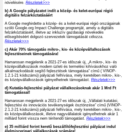
növelésére.
Részletek>>>
b)
A Google pályázatot indít a közép- és kelet-európai régió
digitális felzárkóztatásáért
A Google meghirdette a közép- és a kelet-európai régió országainak
szóló Google.org Impact Challenge programját, amely a digitális
felzárkóztatásért, illetve az inkluzív gazdasági növekedés
elősegítéséért dolgozó szervezetek támogatását célozza.
Részletek>>>
c) Akár 70% támogatás mikro-, kis- és középvállalkozások
fejlesztéseinek támogatására!
Hamarosan megjelenik a 2021-27-es időszak új, „A mikro-, kis- és
középvállalkozások modern üzleti és termelési kihívásokhoz való
alkalmazkodását segítő fejlesztések támogatása” című ( VINOP-
1.2.1-21 kódszámú) pályázati felhívása, mely keretében mikro-, kis-,
és középvállalkozások igényelhetnek támogatást.
Részletek>>>
d) Kutatás-fejlesztési pályázat vállalkozásoknak akár 1 Mrd Ft
támogatással!
Hamarosan megjelenik a 2021-27-es időszak új, „Vállalati kutatási,
fejlesztési és innovációs tevékenységek ösztönzése” című (VINOP-
2.1.2-21 kódszámú) pályázati felhívása, mely keretében mikro-, kis-,
és középvállalkozások, illetve nagyvállalatok igényelhetnek akár 1
milliárd forint vissza nem térítendő támogatást.
Részletek>>>
e)
35 milliárd forint keretű beszállítófejlesztési pályázat indul
élelmiszeripari vállalkozások számára!