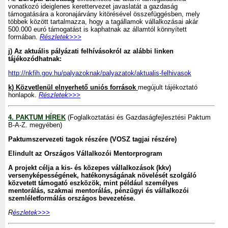
vonatkozó ideiglenes kerettervezet javaslatát a gazdaság
támogatására a koronajárvány kitörésével összefüggésben, mely
többek között tartalmazza, hogy a tagállamok vállalkozásai akár
500.000 euró támogatást is kaphatnak az államtól könnyített
formában.
Részletek>>>
j) Az aktuális pályázati felhívásokról az alábbi linken
tájékozódhatnak:
http://nkfih.gov.hu/palyazoknak/palyazatok/aktualis-felhivasok
k) Közvetlenül elnyerhető uniós források
megújult tájékoztató
honlapok.
Részletek>>>
4. PAKTUM HÍREK
(Foglalkoztatási és Gazdaságfejlesztési Paktum
B-A-Z. megyében)
Paktumszervezeti tagok részére (VOSZ tagjai részére)
Elindult az Országos Vállalkozói Mentorprogram
A projekt célja a kis- és közepes vállalkozások (kkv)
versenyképességének, hatékonyságának növelését szolgáló
közvetett támogató eszközök, mint például személyes
mentorálás, szakmai mentorálás, pénzügyi és vállalkozói
szemléletformálás országos bevezetése.
R
észletek>>>