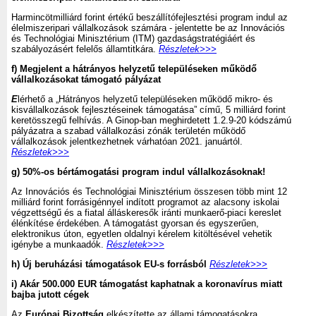
Harmincötmilliárd forint értékű beszállítófejlesztési program indul az
élelmiszeripari vállalkozások számára - jelentette be az Innovációs
és Technológiai Minisztérium (ITM) gazdaságstratégiáért és
szabályozásért felelős államtitkára.
Részletek>>>
f) Megjelent a hátrányos helyzetű településeken működő
vállalkozásokat támogató pályázat
E
lérhető a „Hátrányos helyzetű településeken működő mikro- és
kisvállalkozások fejlesztéseinek támogatása” című, 5 milliárd forint
keretösszegű felhívás. A Ginop-ban meghirdetett 1.2.9-20 kódszámú
pályázatra a szabad vállalkozási zónák területén működő
vállalkozások jelentkezhetnek várhatóan 2021. januártól.
Részletek>>>
g) 50%-os bértámogatási program indul vállalkozásoknak!
Az Innovációs és Technológiai Minisztérium összesen több mint 12
milliárd forint forrásigénnyel indított programot az alacsony iskolai
végzettségű és a fiatal álláskeresők iránti munkaerő-piaci kereslet
élénkítése érdekében. A támogatást gyorsan és egyszerűen,
elektronikus úton, egyetlen oldalnyi kérelem kitöltésével vehetik
igénybe a munkaadók.
Részletek>>>
h) Új beruházási támogatások EU-s forrásból
Részletek>>>
i)
Akár 500.000 EUR támogatást kaphatnak a koronavírus miatt
bajba jutott cégek
Az
Európai Bizottság
elkészítette az állami támogatásokra