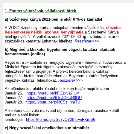
1.
Fontos változások, vállalkozói hírek
a) Széchenyi kártya 2021-ben is akár 0 %-os kamattal
A VOSZ Széchenyi kártya irodájában minden vállalkozás,
előzetes
bejelentkezés nélkül, azonnal benyújthatja
a Széchenyi Kártya
hitel igénylését. A vállalkozások 2021.06.30.-ig továbbra is akár 0
százalékos kamattal juthatnak hitelhez.
Részletek>>>
b) Meghívó a Miskolci Egyetemen végzett kutatási feladatok
bemutatására (online)
Véget ért a „Fiatalodó és megújuló Egyetem - Innovatív Tudásváros a
Miskolci Egyetem intelligens szakosodást szolgáló intézményi
fejlesztése” című projektje. A projekt keretén belül a kutatási
utánpótlás biztosítása érdekében az Egyetem kutatóműhelyeiben
végeztek kutatási feladatokat.
Részletek>>>
Az előadásokat alábbi Youtube linkeken tudják majd követni:
Január 26.
https://youtu.be/hFC1xva7iUM
Január 27.
https://youtu.be/6TeJQ6UR9GU
Január 28.
https://youtu.be/z43CSz_hmTU
A konferencián való részvétel díjmentes, de regisztrációhoz kötött,
ami az alábbi linken
lehetséges:
https://forms.gle/SL7yCY2fheFnFXmS6
c) Négy százalékkal emelkedhet a minimálbér