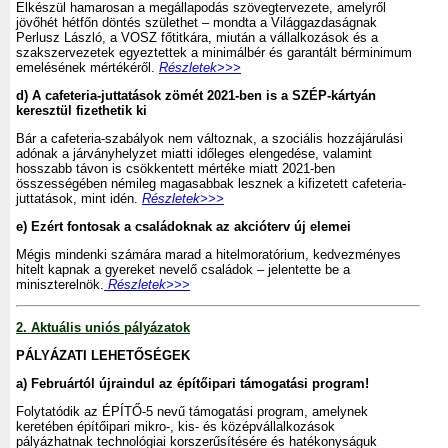
Elkészül hamarosan a megállapodás szövegtervezete, amelyről
jövőhét hétfőn döntés születhet – mondta a Világgazdaságnak
Perlusz László, a VOSZ főtitkára, miután a vállalkozások és a
szakszervezetek egyeztettek a minimálbér és garantált bérminimum
emelésének mértékéről.
Részletek>>>
d) A cafeteria-juttatások zömét 2021-ben is a SZÉP-kártyán
keresztül fizethetik ki
Bár a cafeteria-szabályok nem változnak, a szociális hozzájárulási
adónak a járványhelyzet miatti időleges elengedése, valamint
hosszabb távon is csökkentett mértéke miatt 2021-ben
összességében némileg magasabbak lesznek a kifizetett cafeteria-
juttatások, mint idén.
Részletek>>>
e) Ezért fontosak a családoknak az akcióterv új elemei
Mégis mindenki számára marad a hitelmoratórium, kedvezményes
hitelt kapnak a gyereket nevelő családok – jelentette be a
miniszterelnök.
Részletek>>>
2. Aktuális uniós pályázatok
PÁLYÁZATI LEHETŐSÉGEK
a)
Februártól újraindul az építőipari támogatási program!
Folytatódik az ÉPÍTŐ-5 nevű támogatási program, amelynek
keretében építőipari mikro-, kis- és középvállalkozások
pályázhatnak technológiai korszerűsítésére és hatékonyságuk