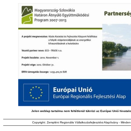
Jelen weblap tartalma nem feltétlenül tükrözi az Európai Unió hivatalo
Copyright: Zempléni Regionális Vállalkozásfejlesztési Alapítvány - Minden